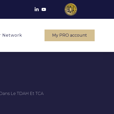
 Network
My PRO account
 Dans Le TDAH Et TCA