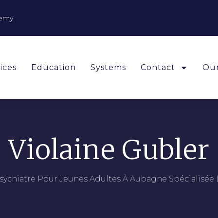
demy
ices
Education
Systems
Contact
Our
Violaine Gubler
sychiatre Pour Jeunes Adultes À Aubagne Spécialisée