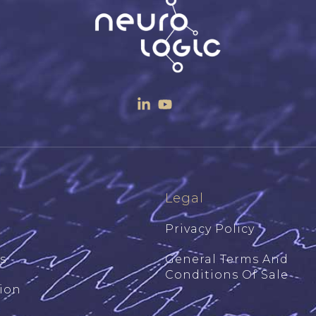
Legal
Privacy Policy
s
General Terms And
Conditions Of Sale
ion