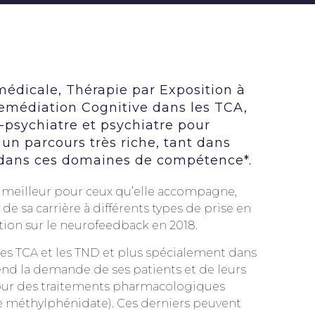
dicale, Thérapie par Exposition à
 Remédiation Cognitive dans les TCA,
-psychiatre et psychiatre pour
 un parcours très riche, tant dans
 dans ces domaines de compétence*.
 meilleur pour ceux qu’elle accompagne,
 de sa carrière à différents types de prise en
tion sur le neurofeedback en 2018.
 les TCA et les TND et plus spécialement dans
end la demande de ses patients et de leurs
our des traitements pharmacologiques
le méthylphénidate). Ces derniers peuvent