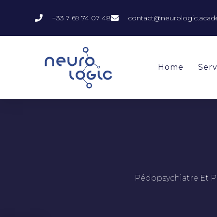
+33 7 69 74 07 48
contact@neurologic.aca
Home
Serv
Pédopsychiatre Et P